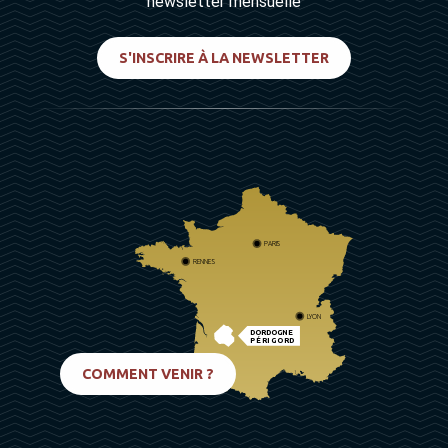
newsletter mensuelle
S'INSCRIRE À LA NEWSLETTER
PARIS
RENNES
LYON
DORDOGNE
PÉRIGORD
BIARRITZ
COMMENT VENIR ?