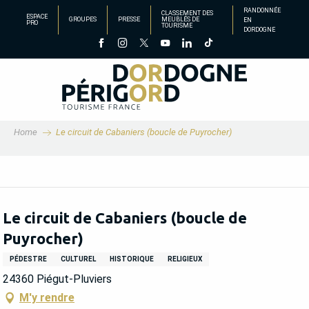
Aller
RANDONNÉE
CLASSEMENT DES
ESPACE
GROUPES
PRESSE
MEUBLÉS DE
EN
au
PRO
TOURISME
DORDOGNE
contenu
principal
Home
Le circuit de Cabaniers (boucle de Puyrocher)
Le circuit de Cabaniers (boucle de
Puyrocher)
PÉDESTRE
CULTUREL
HISTORIQUE
RELIGIEUX
24360 Piégut-Pluviers
M'y rendre