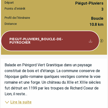
Départ
INFORMATIONS PRATIQUES
Piégut-Pluviers
Points d'intérêt
3
Profil de l’itinéraire
Boucle
Distance
10.8 km
Documentation
PIEGUT-PLUVIERS_BOUCLE-DE-
SEC
PUYROCHER
DESCRIPTION
Balade en Périgord Vert Granitique dans un paysage 
constitué de bois et d'étangs. La commune conserve de 
l'époque gallo-romaine quelques vestiges comme la voie 
romaine et une forge. Un château du XIIe et XIIIe siècles 
fut détruit en 1199 par les troupes de Richard Coeur de 
Lion; il reste...
Lire la suite