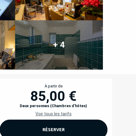
+ 4
OUVERTURE ET COORD
À partir de
85,00 €
Deux personnes (Chambres d'hôtes)
Voir tous les tarifs
RÉSERVER