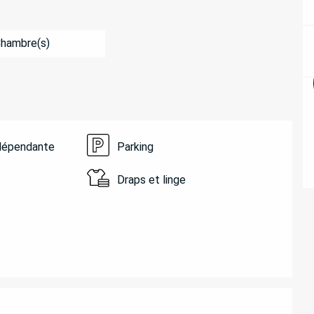
Chambre(s)
ndépendante
Parking
Draps et linge
ATIONS