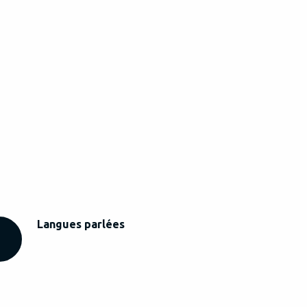
Langues parlées
Langues parlées