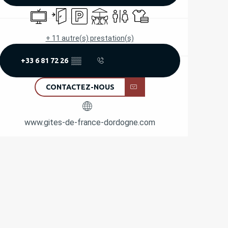
Télévision
Entrée indépendante
Parking
Terrasse
Toilettes
Draps et linge
+ 11 autre(s) prestation(s)
+33 6 81 72 26
▒▒
CONTACTEZ-NOUS
www.gites-de-france-dordogne.com