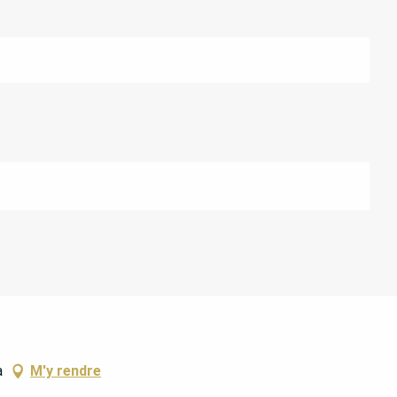
a
M'y rendre