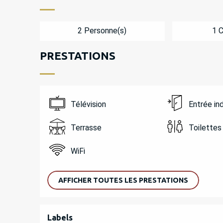
2 Personne(s)
1 
PRESTATIONS
Télévision
Entrée i
Terrasse
Toilettes
WiFi
AFFICHER TOUTES LES PRESTATIONS
OFFRES DE PREST
Labels
Labels