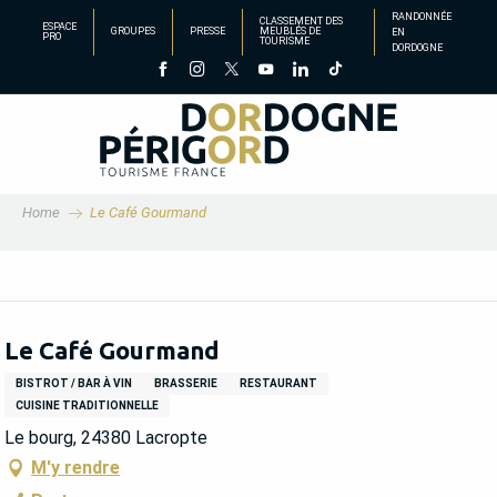
Aller
RANDONNÉE
CLASSEMENT DES
ESPACE
GROUPES
PRESSE
MEUBLÉS DE
EN
au
PRO
TOURISME
DORDOGNE
contenu
principal
Home
Le Café Gourmand
Le Café Gourmand
BISTROT / BAR À VIN
BRASSERIE
RESTAURANT
CUISINE TRADITIONNELLE
Le bourg, 24380 Lacropte
M'y rendre