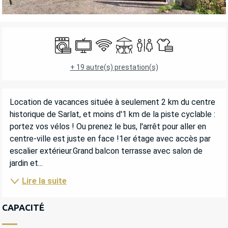
OUVERTURE ET COORDONNÉES
Lave linge
Télévision
WiFi
Terrasse
Toilettes
Draps et linge
+ 19 autre(s) prestation(s)
DESCRIPTION
Location de vacances située à seulement 2 km du centre 
historique de Sarlat, et moins d'1 km de la piste cyclable : 
portez vos vélos ! Ou prenez le bus, l'arrêt pour aller en 
centre-ville est juste en face !1er étage avec accès par 
escalier extérieur.Grand balcon terrasse avec salon de 
jardin et...
Lire la suite
CAPACITÉ