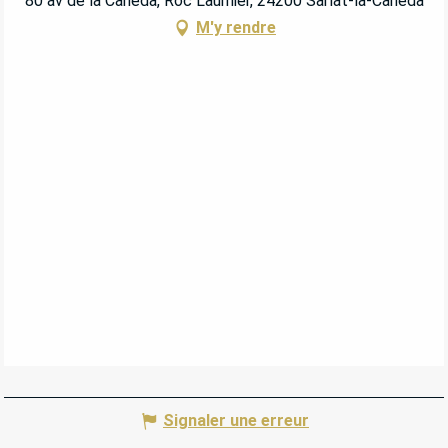
80 av de la Caneda, Roc Laumier, 24200 Sarlat-la-Canéda
M'y rendre
Signaler une erreur