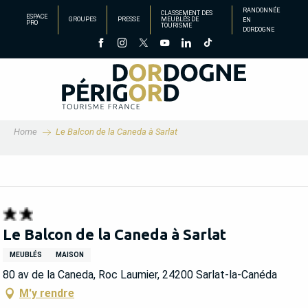
Aller
RANDONNÉE
CLASSEMENT DES
ESPACE
GROUPES
PRESSE
MEUBLÉS DE
EN
au
PRO
TOURISME
DORDOGNE
contenu
principal
Home
Le Balcon de la Caneda à Sarlat
Le Balcon de la Caneda à Sarlat
MEUBLÉS
MAISON
80 av de la Caneda, Roc Laumier, 24200 Sarlat-la-Canéda
M'y rendre