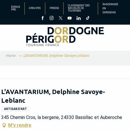
Aller
RANDONNÉE
CLASSEMENT DES
ESPACE
GROUPES
PRESSE
MEUBLÉS DE
EN
au
PRO
TOURISME
DORDOGNE
contenu
principal
Home
L'AVANTARIUM, Delphine Savoye-Leblanc
L'AVANTARIUM, Delphine Savoye-
Leblanc
ARTISAN D'ART
345 Chemin Cros, la bergerie, 24330 Bassillac et Auberoche
M'y rendre