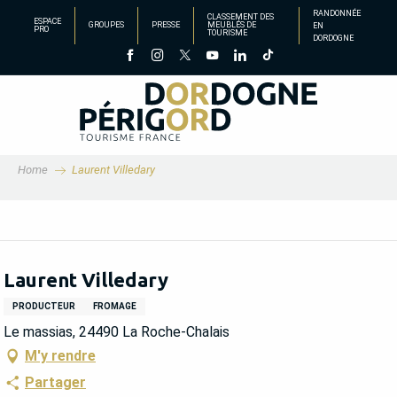
Aller
RANDONNÉE
CLASSEMENT DES
ESPACE
GROUPES
PRESSE
MEUBLÉS DE
EN
au
PRO
TOURISME
DORDOGNE
contenu
principal
Home
Laurent Villedary
Laurent Villedary
PRODUCTEUR
FROMAGE
Le massias, 24490 La Roche-Chalais
M'y rendre
Partager