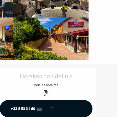
OUVERTURE ET COORD
Horaires non définis
Voir les horaires
Parking
+33 5 53 31 60
▒▒