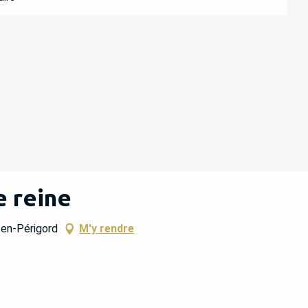
e reine
en-Périgord
M'y rendre