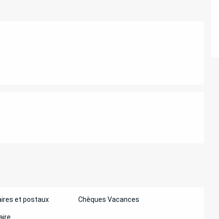
ATIONS
ires et postaux
Chèques Vacances
aire