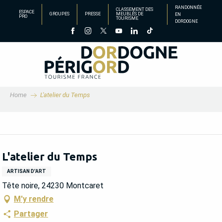
Aller
RANDONNÉE
CLASSEMENT DES
ESPACE
GROUPES
PRESSE
MEUBLÉS DE
EN
au
PRO
TOURISME
DORDOGNE
contenu
principal
Home
L'atelier du Temps
L'atelier du Temps
ARTISAN D'ART
Tête noire, 24230 Montcaret
M'y rendre
Partager