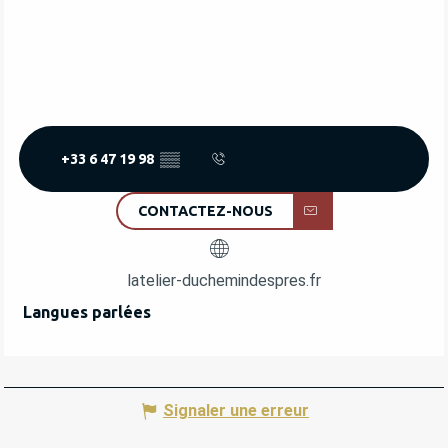
+33 6 47 19 98
▒▒
CONTACTEZ-NOUS
latelier-duchemindespres.fr
Langues parlées
Langues parlées
Signaler une erreur