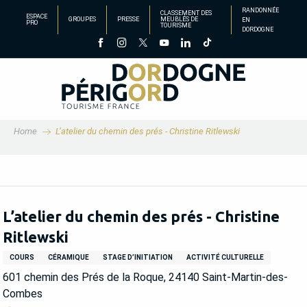
Aller
RANDONNÉE
CLASSEMENT DES
ESPACE
GROUPES
PRESSE
MEUBLÉS DE
EN
au
PRO
TOURISME
DORDOGNE
contenu
principal
Home
L’atelier du chemin des prés - Christine Ritlewski
L’atelier du chemin des prés - Christine
Ritlewski
COURS
CÉRAMIQUE
STAGE D’INITIATION
ACTIVITÉ CULTURELLE
601 chemin des Prés de la Roque, 24140 Saint-Martin-des-
Combes