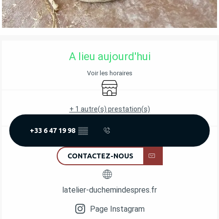
OUVERTURE ET COORDONNÉES
A lieu aujourd'hui
Voir les horaires
Boutique
+ 1 autre(s) prestation(s)
+33 6 47 19 98
▒▒
CONTACTEZ-NOUS
latelier-duchemindespres.fr
Page Instagram