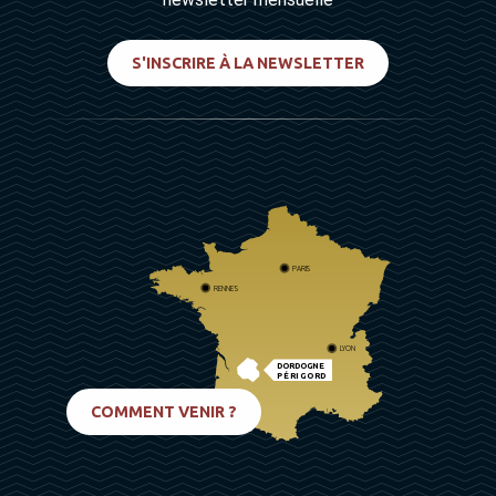
S'INSCRIRE À LA NEWSLETTER
PARIS
RENNES
LYON
DORDOGNE
PÉRIGORD
BIARRITZ
COMMENT VENIR ?