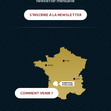
newsletter mensuelle
S'INSCRIRE À LA NEWSLETTER
PARIS
RENNES
LYON
DORDOGNE
PÉRIGORD
BIARRITZ
COMMENT VENIR ?