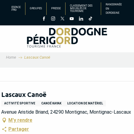
Aller
RANDONNÉE
CLASSEMENT DES
ESPACE
GROUPES
PRESSE
MEUBLÉS DE
EN
au
PRO
TOURISME
DORDOGNE
contenu
principal
Home
Lascaux Canoë
Lascaux Canoë
ACTIVITÉ SPORTIVE
CANOÉ KAYAK
LOCATION DE MATÉRIEL
Avenue Aristide Briand, 24290 Montignac, Montignac-Lascaux
M'y rendre
Partager