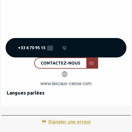
+33 6 70 95 15
▒▒
CONTACTEZ-NOUS
www.lascaux-canoe.com
Langues parlées
Langues parlées
Signaler une erreur