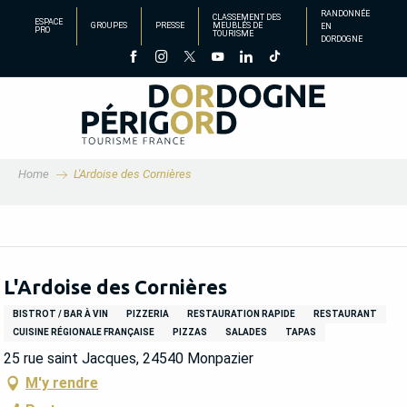
Aller
RANDONNÉE
CLASSEMENT DES
ESPACE
GROUPES
PRESSE
MEUBLÉS DE
EN
au
PRO
TOURISME
DORDOGNE
contenu
principal
Home
L'Ardoise des Cornières
L'Ardoise des Cornières
BISTROT / BAR À VIN
PIZZERIA
RESTAURATION RAPIDE
RESTAURANT
CUISINE RÉGIONALE FRANÇAISE
PIZZAS
SALADES
TAPAS
25 rue saint Jacques, 24540 Monpazier
M'y rendre