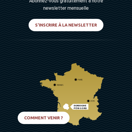
Abonnez-vous gratuitement à notre
newsletter mensuelle
S'INSCRIRE À LA NEWSLETTER
PARIS
RENNES
LYON
DORDOGNE
PÉRIGORD
BIARRITZ
COMMENT VENIR ?