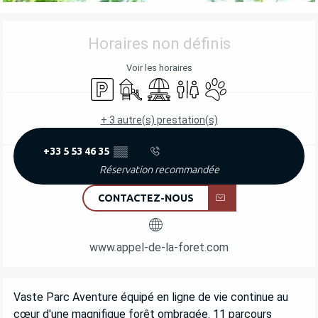
OUVERTURE ET COORDONNÉES
Horaires non définis
Voir les horaires
Parking
Jeux pour enfants / Espace jeux
Aire de pique nique
Toilettes
Animaux acceptés
+ 3 autre(s) prestation(s)
+33 5 53 46 35
▒▒
Réservation recommandée
CONTACTEZ-NOUS
www.appel-de-la-foret.com
DESCRIPTION
Vaste Parc Aventure équipé en ligne de vie continue au 
cœur d'une magnifique forêt ombragée. 11 parcours 