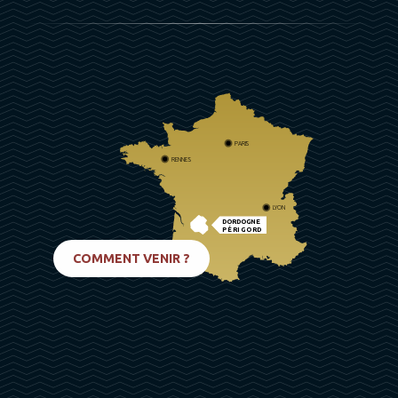
PARIS
RENNES
LYON
DORDOGNE
PÉRIGORD
BIARRITZ
COMMENT VENIR ?