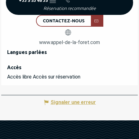
+33 5 53 46 35
▒▒
Réservation recommandée
CONTACTEZ-NOUS
www.appel-de-la-foret.com
Langues parlées
Langues parlées
Accès
Accès
Accès libre Accès sur réservation
Signaler une erreur