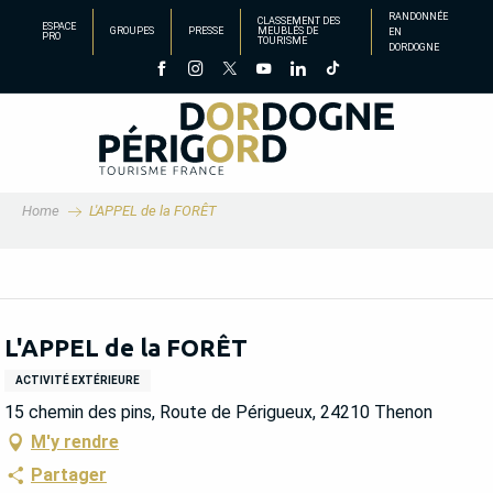
Aller
RANDONNÉE
CLASSEMENT DES
ESPACE
GROUPES
PRESSE
MEUBLÉS DE
EN
au
PRO
TOURISME
DORDOGNE
contenu
principal
Home
L'APPEL de la FORÊT
L'APPEL de la FORÊT
ACTIVITÉ EXTÉRIEURE
15 chemin des pins, Route de Périgueux, 24210 Thenon
M'y rendre
Partager