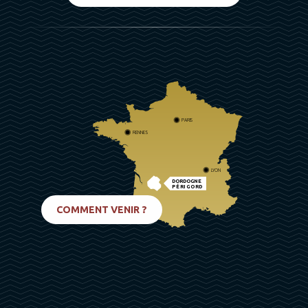
PARIS
RENNES
LYON
DORDOGNE
PÉRIGORD
BIARRITZ
COMMENT VENIR ?