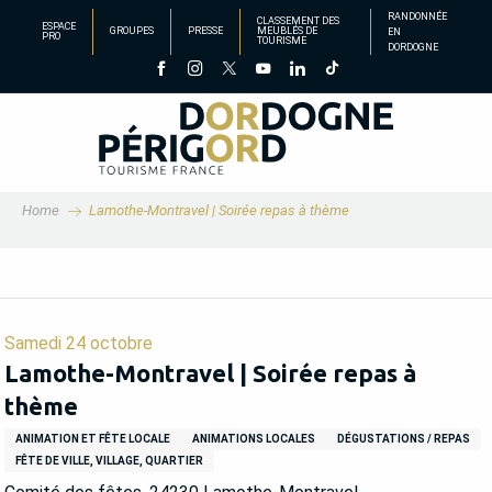
Aller
RANDONNÉE
CLASSEMENT DES
ESPACE
GROUPES
PRESSE
MEUBLÉS DE
EN
au
PRO
TOURISME
DORDOGNE
contenu
principal
Home
Lamothe-Montravel | Soirée repas à thème
Samedi 24 octobre
Lamothe-Montravel | Soirée repas à
thème
ANIMATION ET FÊTE LOCALE
ANIMATIONS LOCALES
DÉGUSTATIONS / REPAS
FÊTE DE VILLE, VILLAGE, QUARTIER