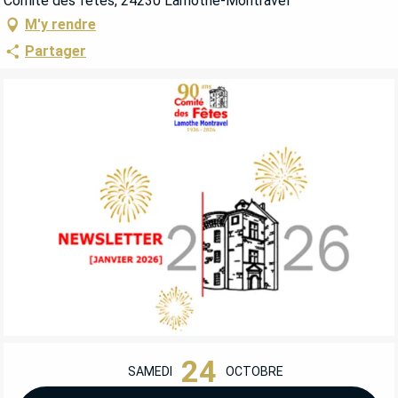
Comité des fêtes, 24230 Lamothe-Montravel
M'y rendre
Partager
OUVERTURE ET COORDONNÉES
24
SAMEDI
OCTOBRE