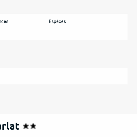
nces
Espèces
rlat