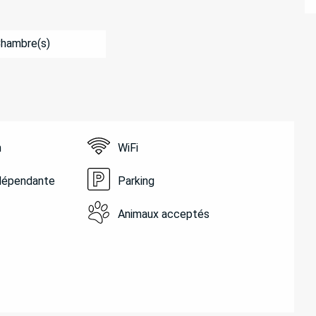
Chambre(s)
n
WiFi
ndépendante
Parking
Animaux acceptés