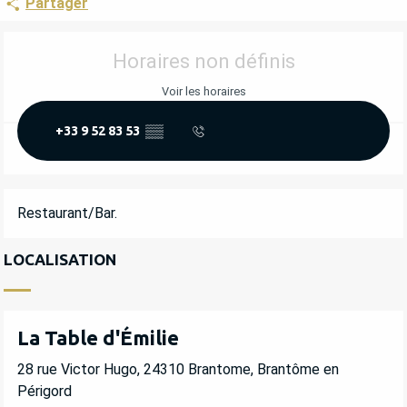
Partager
OUVERTURE ET COORDONNÉES
Horaires non définis
Voir les horaires
+33 9 52 83 53
▒▒
DESCRIPTION
Restaurant/Bar.
LOCALISATION
La Table d'Émilie
28 rue Victor Hugo, 24310 Brantome, Brantôme en
Périgord