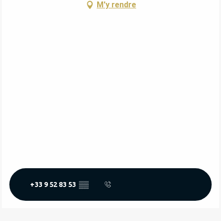
M'y rendre
+33 9 52 83 53
▒▒