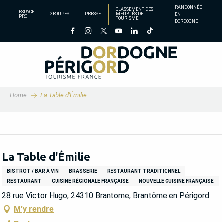
Aller
RANDONNÉE
CLASSEMENT DES
ESPACE
GROUPES
PRESSE
MEUBLÉS DE
EN
au
PRO
TOURISME
DORDOGNE
contenu
principal
Home
La Table d'Émilie
La Table d'Émilie
BISTROT / BAR À VIN
BRASSERIE
RESTAURANT TRADITIONNEL
RESTAURANT
CUISINE RÉGIONALE FRANÇAISE
NOUVELLE CUISINE FRANÇAISE
28 rue Victor Hugo, 24310 Brantome, Brantôme en Périgord
M'y rendre