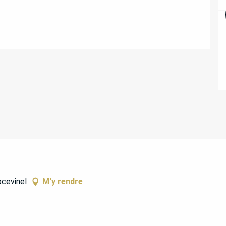
pcevinel
M'y rendre