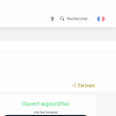
Rechercher...
Accessibilité
Partager
OUVERTURE ET COORD
Ouvert aujourd'hui
Voir les horaires