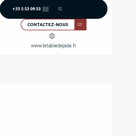
+33 5 53 09 53
▒▒
CONTACTEZ-NOUS
www.latabledejade.fr