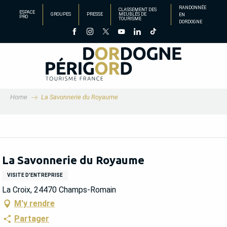
Aller
RANDONNÉE
CLASSEMENT DES
ESPACE
GROUPES
PRESSE
MEUBLÉS DE
EN
au
PRO
TOURISME
DORDOGNE
contenu
principal
Home
La Savonnerie du Royaume
La Savonnerie du Royaume
VISITE D'ENTREPRISE
La Croix, 24470 Champs-Romain
M'y rendre
Partager