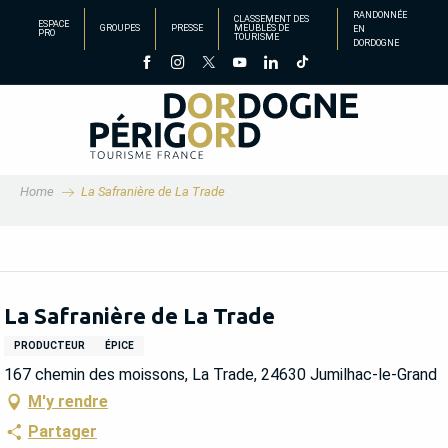
Aller
RANDONNÉE
CLASSEMENT DES
ESPACE
GROUPES
PRESSE
MEUBLÉS DE
EN
au
PRO
TOURISME
DORDOGNE
contenu
principal
Home
La Safranière de La Trade
La Safranière de La Trade
PRODUCTEUR
ÉPICE
167 chemin des moissons, La Trade, 24630 Jumilhac-le-Grand
M'y rendre
Partager