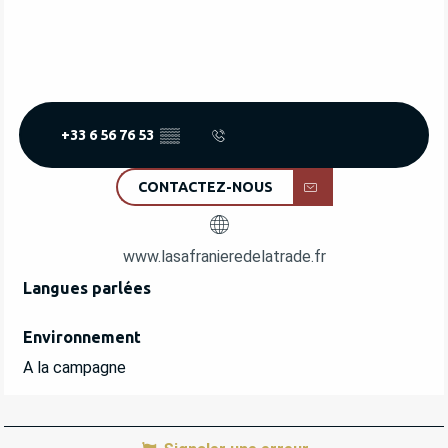
+33 6 56 76 53
▒▒
CONTACTEZ-NOUS
www.lasafranieredelatrade.fr
Langues parlées
Langues parlées
Environnement
Environnement
A la campagne