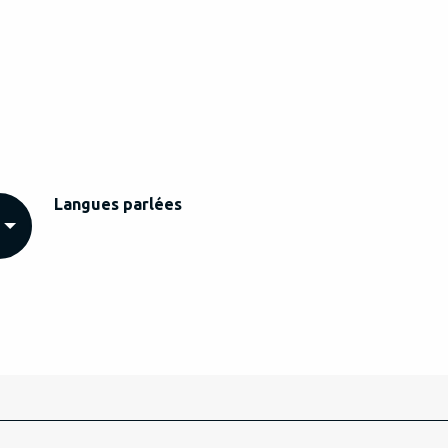
Langues parlées
Langues parlées