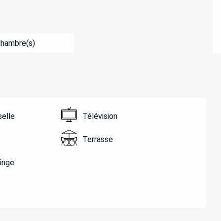
Chambre(s)
selle
Télévision
Terrasse
linge