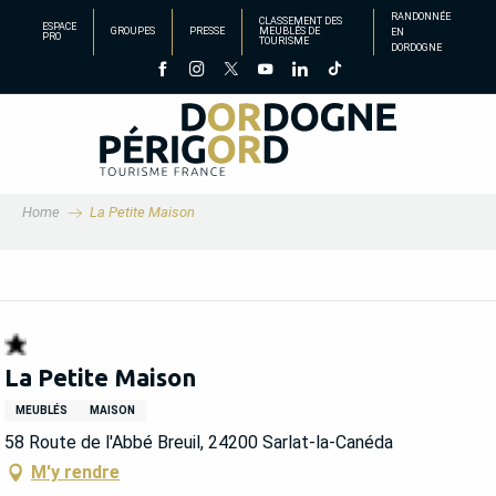
Aller
RANDONNÉE
CLASSEMENT DES
ESPACE
GROUPES
PRESSE
MEUBLÉS DE
EN
au
PRO
TOURISME
DORDOGNE
contenu
principal
Home
La Petite Maison
La Petite Maison
MEUBLÉS
MAISON
58 Route de l'Abbé Breuil, 24200 Sarlat-la-Canéda
M'y rendre