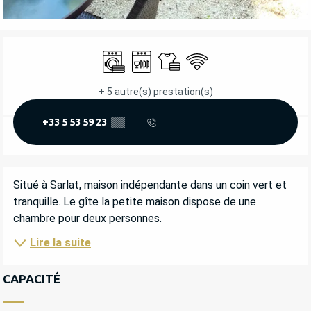
OUVERTURE ET COORDONNÉES
Lave linge
Lave vaisselle
Draps et linge
WiFi
+ 5 autre(s) prestation(s)
+33 5 53 59 23
▒▒
DESCRIPTION
Situé à Sarlat, maison indépendante dans un coin vert et 
tranquille. Le gîte la petite maison dispose de une 
chambre pour deux personnes.
Lire la suite
CAPACITÉ