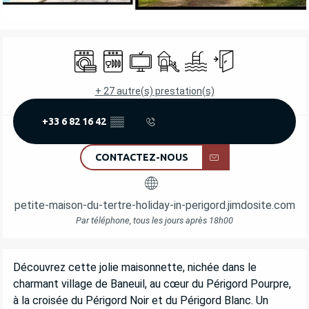
OUVERTURE ET COORDONNÉES
Lave linge
Lave vaisselle
Télévision
Jeux pour enfants / Espace jeu
Piscine
Entrée indépendant
+ 27 autre(s) prestation(s)
+33 6 82 16 42
▒▒
CONTACTEZ-NOUS
petite-maison-du-tertre-holiday-in-perigord.jimdosite.com
Par téléphone, tous les jours après 18h00
DESCRIPTION
Découvrez cette jolie maisonnette, nichée dans le 
charmant village de Baneuil, au cœur du Périgord Pourpre, 
à la croisée du Périgord Noir et du Périgord Blanc. Un 