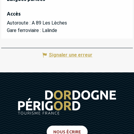
Accès
Accès
Autoroute : A 89 Les Lèches
Gare ferroviaire : Lalinde
Signaler une erreur
NOUS ÉCRIRE