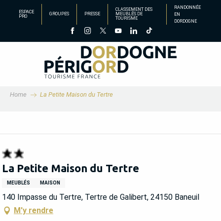
Aller
RANDONNÉE
CLASSEMENT DES
ESPACE
GROUPES
PRESSE
MEUBLÉS DE
EN
au
PRO
TOURISME
DORDOGNE
contenu
principal
Home
La Petite Maison du Tertre
La Petite Maison du Tertre
MEUBLÉS
MAISON
140 Impasse du Tertre, Tertre de Galibert, 24150 Baneuil
M'y rendre