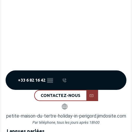
+33 6 82 16 42
▒▒
CONTACTEZ-NOUS
petite-maison-du-tertre-holiday-in-perigord.jimdosite.com
Par téléphone, tous les jours après 18h00
Langues parlées
Langues parlées