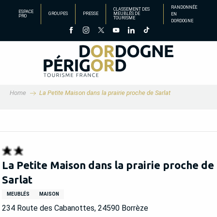
Aller
RANDONNÉE
CLASSEMENT DES
ESPACE
GROUPES
PRESSE
MEUBLÉS DE
EN
au
PRO
TOURISME
DORDOGNE
contenu
principal
Home
La Petite Maison dans la prairie proche de Sarlat
La Petite Maison dans la prairie proche de
Sarlat
MEUBLÉS
MAISON
234 Route des Cabanottes, 24590 Borrèze