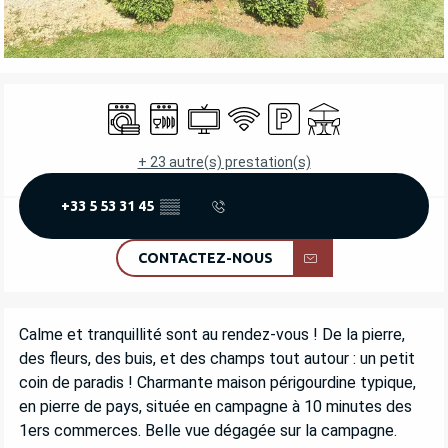
OUVERTURE ET COORDONNÉES
Lave linge
Lave vaisselle
Télévision
WiFi
Parking
Terrasse
+ 23 autre(s) prestation(s)
+33 5 53 31 45
▒▒
CONTACTEZ-NOUS
DESCRIPTION
Calme et tranquillité sont au rendez-vous ! De la pierre, 
des fleurs, des buis, et des champs tout autour : un petit 
coin de paradis ! Charmante maison périgourdine typique, 
en pierre de pays, située en campagne à 10 minutes des 
1ers commerces. Belle vue dégagée sur la campagne. 