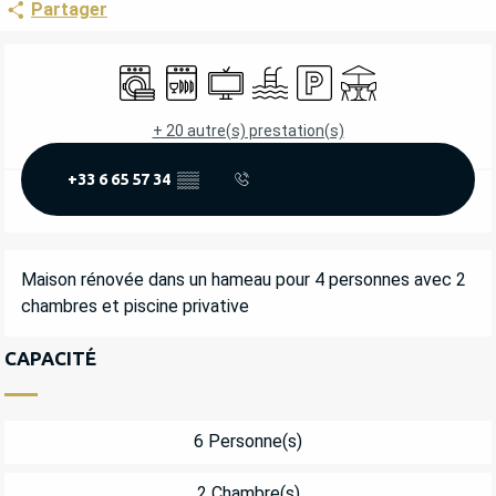
Partager
OUVERTURE ET COORDONNÉES
Lave linge
Lave vaisselle
Télévision
Piscine
Parking
Terrasse
+ 20 autre(s) prestation(s)
+33 6 65 57 34
▒▒
DESCRIPTION
Maison rénovée dans un hameau pour 4 personnes avec 2 
chambres et piscine privative
CAPACITÉ
6 Personne(s)
2 Chambre(s)