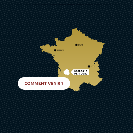
PARIS
RENNES
LYON
DORDOGNE
PÉRIGORD
BIARRITZ
COMMENT VENIR ?