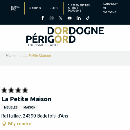
Aller
RANDONNÉE
CLASSEMENT DES
ESPACE
GROUPES
PRESSE
MEUBLÉS DE
EN
au
PRO
TOURISME
DORDOGNE
contenu
principal
Home
La Petite Maison
La Petite Maison
MEUBLÉS
MAISON
Raffaillac, 24390 Badefols-d'Ans
M'y rendre