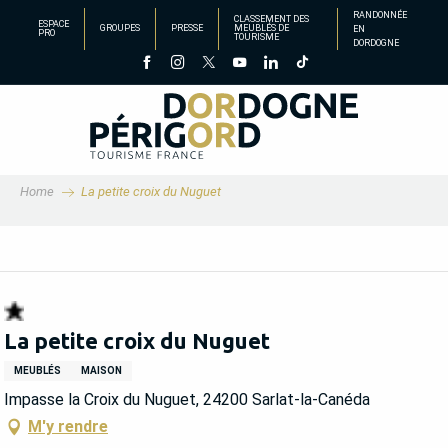
Aller
RANDONNÉE
CLASSEMENT DES
ESPACE
GROUPES
PRESSE
MEUBLÉS DE
EN
au
PRO
TOURISME
DORDOGNE
contenu
principal
Home
La petite croix du Nuguet
La petite croix du Nuguet
MEUBLÉS
MAISON
Impasse la Croix du Nuguet, 24200 Sarlat-la-Canéda
M'y rendre