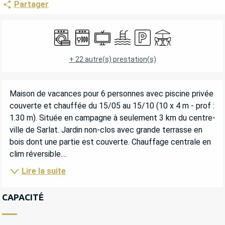
Partager
OUVERTURE ET COORDONNÉES
Lave linge
Lave vaisselle
Télévision
Piscine
Parking
Terrasse
+ 22 autre(s) prestation(s)
DESCRIPTION
Maison de vacances pour 6 personnes avec piscine privée 
couverte et chauffée du 15/05 au 15/10 (10 x 4 m - prof : 
1.30 m). Située en campagne à seulement 3 km du centre-
ville de Sarlat. Jardin non-clos avec grande terrasse en 
bois dont une partie est couverte. Chauffage centrale en 
clim réversible....
Lire la suite
CAPACITÉ