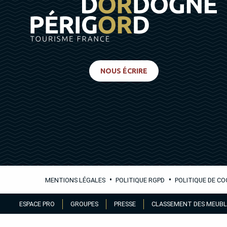
NOUS ÉCRIRE
•
•
MENTIONS LÉGALES
POLITIQUE RGPD
POLITIQUE DE CO
Aller
ESPACE PRO
GROUPES
PRESSE
CLASSEMENT DES MEUBL
au
contenu