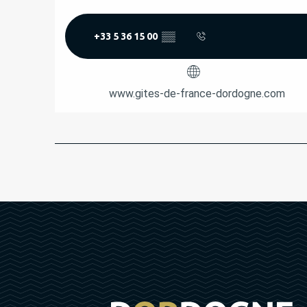
+33 5 36 15 00
▒▒
www.gites-de-france-dordogne.com