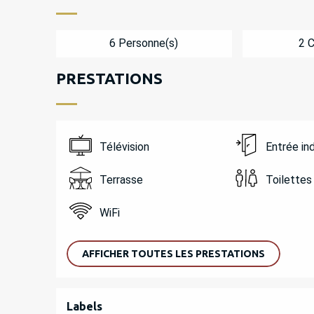
6 Personne(s)
2 
PRESTATIONS
Télévision
Entrée i
Terrasse
Toilettes
WiFi
AFFICHER TOUTES LES PRESTATIONS
OFFRES DE PREST
Labels
Labels