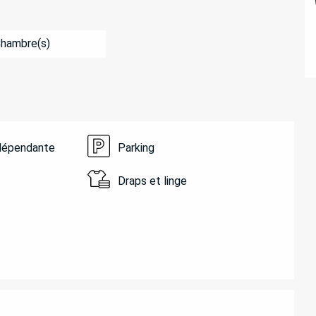
Chambre(s)
ndépendante
Parking
Draps et linge
ATIONS