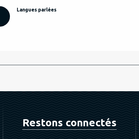
Langues parlées
Langues parlées
Restons connectés