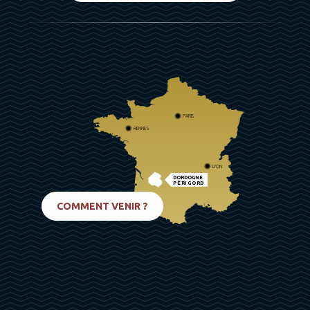
PARIS
RENNES
LYON
DORDOGNE
PÉRIGORD
BIARRITZ
COMMENT VENIR ?