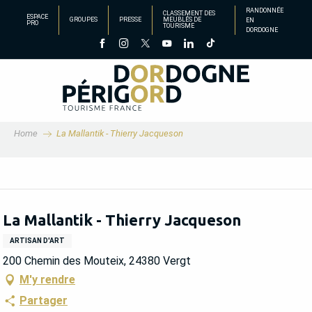
Aller
RANDONNÉE
CLASSEMENT DES
ESPACE
GROUPES
PRESSE
MEUBLÉS DE
EN
au
PRO
TOURISME
DORDOGNE
contenu
principal
Home
La Mallantik - Thierry Jacqueson
La Mallantik - Thierry Jacqueson
ARTISAN D'ART
200 Chemin des Mouteix, 24380 Vergt
M'y rendre
Partager