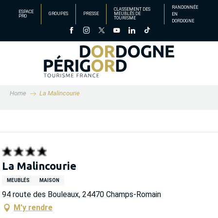
Aller
RANDONNÉE
CLASSEMENT DES
ESPACE
GROUPES
PRESSE
MEUBLÉS DE
EN
au
PRO
TOURISME
DORDOGNE
contenu
principal
Home
La Malincourie
La Malincourie
MEUBLÉS
MAISON
94 route des Bouleaux, 24470 Champs-Romain
M'y rendre