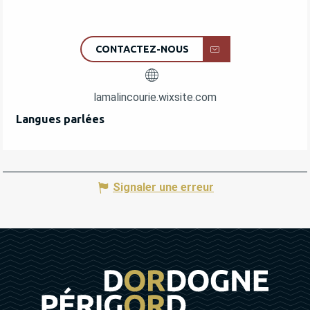
CONTACTEZ-NOUS
lamalincourie.wixsite.com
Langues parlées
Langues parlées
Signaler une erreur