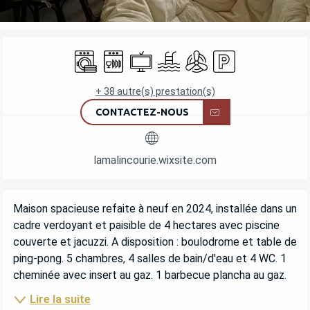
OUVERTURE ET COORDONNÉES
Lave linge
Lave vaisselle
Télévision
Piscine
Air conditionné
Parking
+ 38 autre(s) prestation(s)
CONTACTEZ-NOUS
lamalincourie.wixsite.com
DESCRIPTION
Maison spacieuse refaite à neuf en 2024, installée dans un 
cadre verdoyant et paisible de 4 hectares avec piscine 
couverte et jacuzzi. A disposition : boulodrome et table de 
ping-pong. 5 chambres, 4 salles de bain/d'eau et 4 WC. 1 
cheminée avec insert au gaz. 1 barbecue plancha au gaz.
Lire la suite