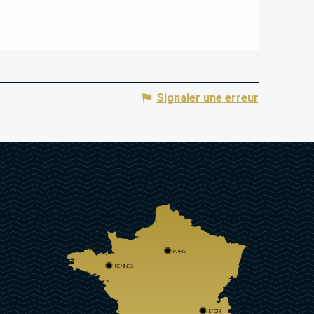
Signaler une erreur
PARIS
RENNES
LYON