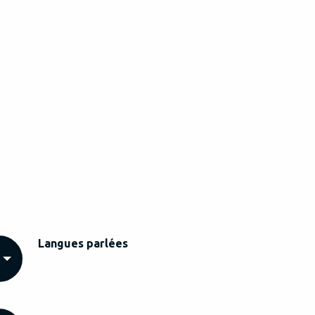
Langues parlées
Langues parlées