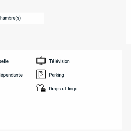
Chambre(s)
selle
Télévision
ndépendante
Parking
Draps et linge