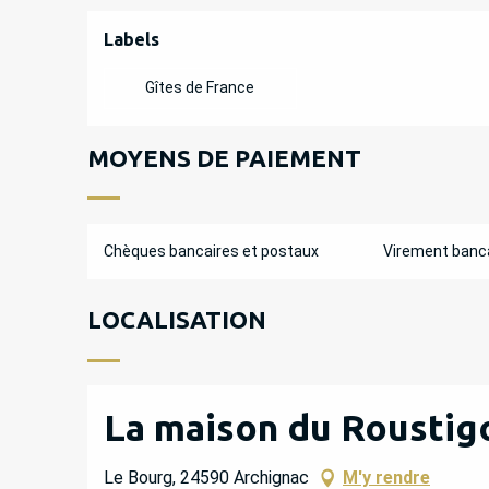
OFFRES DE PREST
Labels
Labels
Gîtes de France
MOYENS DE PAIEMENT
Chèques bancaires et postaux
Virement banc
LOCALISATION
La maison du Roustig
Le Bourg, 24590 Archignac
M'y rendre