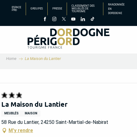
Aller
RANDONNÉE
CLASSEMENT DES
ESPACE
GROUPES
PRESSE
MEUBLÉS DE
EN
au
PRO
TOURISME
DORDOGNE
contenu
principal
Home
La Maison du Lantier
La Maison du Lantier
MEUBLÉS
MAISON
58 Rue du Lantier, 24250 Saint-Martial-de-Nabirat
M'y rendre