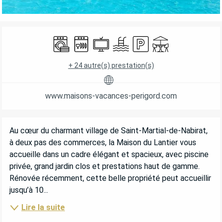
OUVERTURE ET COORDONNÉES
Lave linge
Lave vaisselle
Télévision
Piscine
Parking
Terrasse
+ 24 autre(s) prestation(s)
www.maisons-vacances-perigord.com
DESCRIPTION
Au cœur du charmant village de Saint-Martial-de-Nabirat, 
à deux pas des commerces, la Maison du Lantier vous 
accueille dans un cadre élégant et spacieux, avec piscine 
privée, grand jardin clos et prestations haut de gamme. 
Rénovée récemment, cette belle propriété peut accueillir 
jusqu’à 10...
Lire la suite