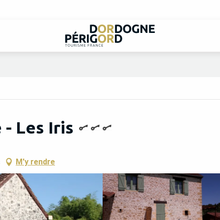
- Les Iris
s
M'y rendre