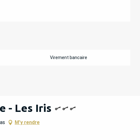
Virement bancaire
 - Les Iris
las
M'y rendre