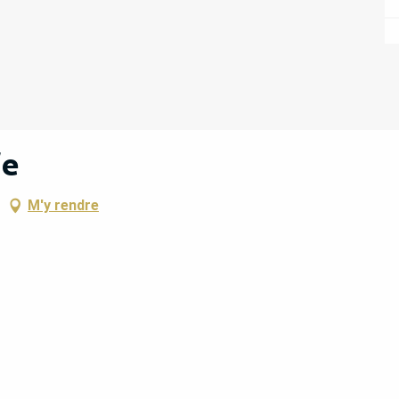
fe
M'y rendre