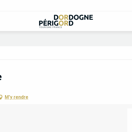
e
M'y rendre