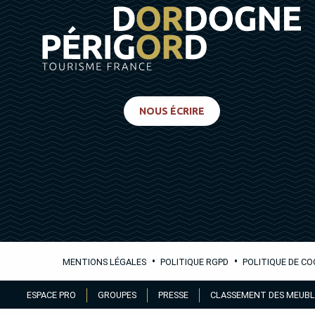
NOUS ÉCRIRE
•
•
MENTIONS LÉGALES
POLITIQUE RGPD
POLITIQUE DE CO
Aller
ESPACE PRO
GROUPES
PRESSE
CLASSEMENT DES MEUBL
au