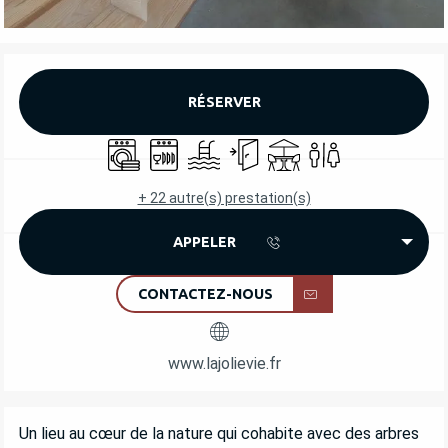
OUVERTURE ET COORDONNÉES
RÉSERVER
Lave linge
Lave vaisselle
Piscine
Entrée indépendante
Terrasse
Toilettes
+ 22 autre(s) prestation(s)
APPELER
CONTACTEZ-NOUS
www.lajolievie.fr
DESCRIPTION
Un lieu au cœur de la nature qui cohabite avec des arbres 