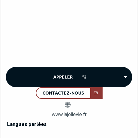
APPELER
CONTACTEZ-NOUS
www.lajolievie.fr
Langues parlées
Langues parlées