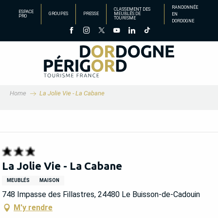
Aller
RANDONNÉE
CLASSEMENT DES
ESPACE
GROUPES
PRESSE
MEUBLÉS DE
EN
au
PRO
TOURISME
DORDOGNE
contenu
principal
Home
La Jolie Vie - La Cabane
La Jolie Vie - La Cabane
MEUBLÉS
MAISON
748 Impasse des Fillastres, 24480 Le Buisson-de-Cadouin
M'y rendre