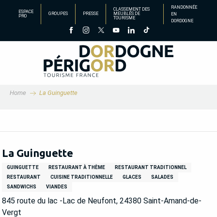
Aller
RANDONNÉE
CLASSEMENT DES
ESPACE
GROUPES
PRESSE
MEUBLÉS DE
EN
au
PRO
TOURISME
DORDOGNE
contenu
principal
Home
La Guinguette
La Guinguette
GUINGUETTE
RESTAURANT À THÈME
RESTAURANT TRADITIONNEL
RESTAURANT
CUISINE TRADITIONNELLE
GLACES
SALADES
SANDWICHS
VIANDES
845 route du lac -Lac de Neufont, 24380 Saint-Amand-de-
Vergt