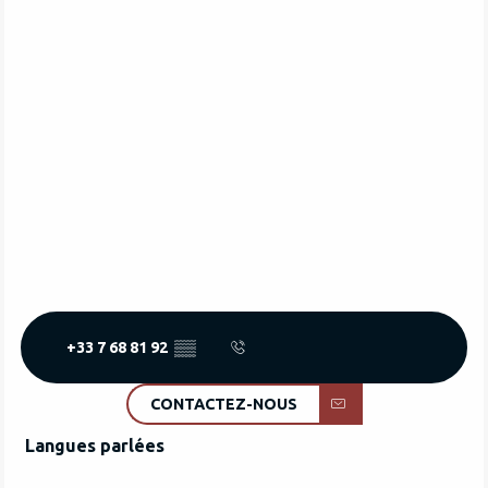
+33 7 68 81 92
▒▒
CONTACTEZ-NOUS
Langues parlées
Langues parlées