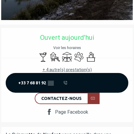
OUVERTURE ET COORDONNÉES
Ouvert aujourd'hui
Voir les horaires
Bar / Buvette
Jeux pour enfants / Espace jeux
Terrasse
Animaux acceptés
Séminaires
+ 4 autre(s) prestation(s)
+33 7 68 81 92
▒▒
CONTACTEZ-NOUS
Page Facebook
DESCRIPTION