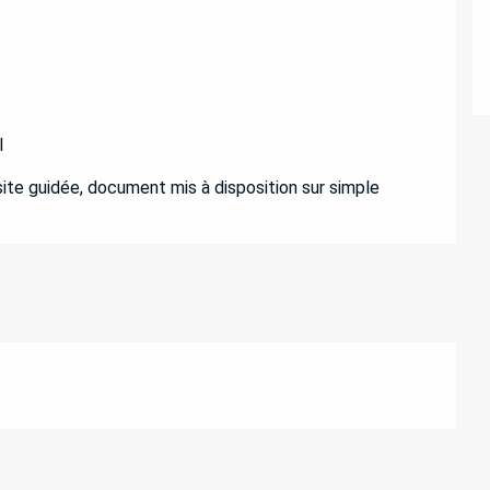
ATIONS
l
visite guidée, document mis à disposition sur simple