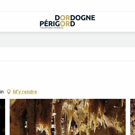
in
M'y rendre