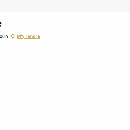
e
ouin
M'y rendre