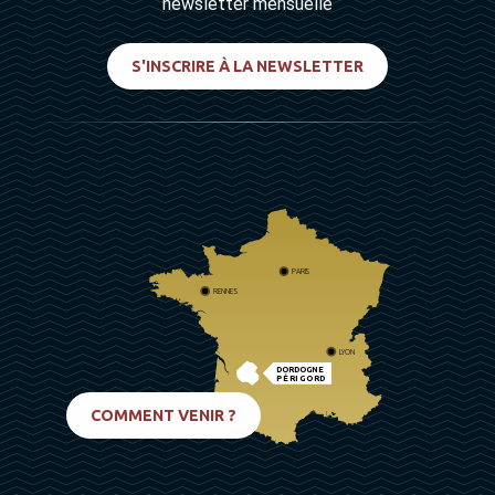
newsletter mensuelle
S'INSCRIRE À LA NEWSLETTER
PARIS
RENNES
LYON
DORDOGNE
PÉRIGORD
BIARRITZ
COMMENT VENIR ?