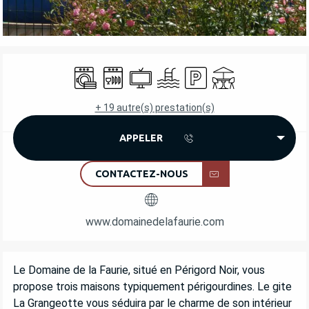
OUVERTURE ET COORDONNÉES
Lave linge
Lave vaisselle
Télévision
Piscine
Parking
Terrasse
+ 19 autre(s) prestation(s)
APPELER
CONTACTEZ-NOUS
www.domainedelafaurie.com
DESCRIPTION
Le Domaine de la Faurie, situé en Périgord Noir, vous 
propose trois maisons typiquement périgourdines. Le gite 
La Grangeotte vous séduira par le charme de son intérieur 