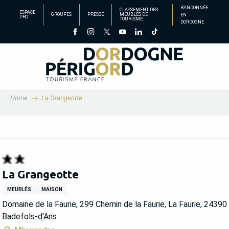
Aller
RANDONNÉE
CLASSEMENT DES
ESPACE
GROUPES
PRESSE
MEUBLÉS DE
EN
au
PRO
TOURISME
DORDOGNE
contenu
principal
Home
La Grangeotte
La Grangeotte
MEUBLÉS
MAISON
Domaine de la Faurie, 299 Chemin de la Faurie, La Faurie, 24390
Badefols-d'Ans