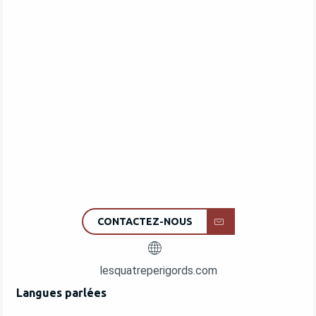
CONTACTEZ-NOUS
lesquatreperigords.com
Langues parlées
Langues parlées