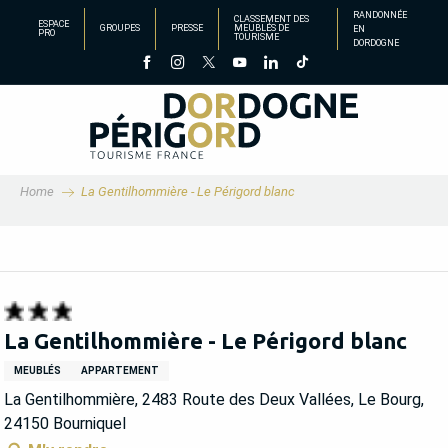
Aller
RANDONNÉE
CLASSEMENT DES
ESPACE
GROUPES
PRESSE
MEUBLÉS DE
EN
au
PRO
TOURISME
DORDOGNE
contenu
principal
Home
La Gentilhommière - Le Périgord blanc
La Gentilhommière - Le Périgord blanc
MEUBLÉS
APPARTEMENT
La Gentilhommière, 2483 Route des Deux Vallées, Le Bourg,
24150 Bourniquel