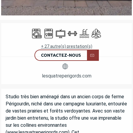
OUVERTURE ET COORDONNÉES
Lave linge
Lave vaisselle
Télévision
Salle de sport
Piscine
Air conditionné
+ 27 autre(s) prestation(s)
CONTACTEZ-NOUS
lesquatreperigords.com
DESCRIPTION
Studio très bien aménagé dans un ancien corps de ferme 
Périgourdin, niché dans une campagne luxuriante, entourée 
de vastes prairies et forêts verdoyantes. Avec son vaste 
jardin bien entretenu, la studio offre une vue imprenable 
sur les collines environnantes 
(www.lesquatreperigords.com). Cet...