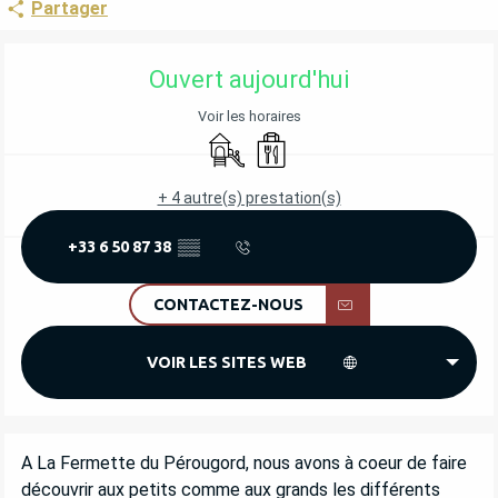
Partager
OUVERTURE ET COORDONNÉES
Ouvert aujourd'hui
Voir les horaires
Jeux pour enfants / Espace jeux
Vente à emporter
+ 4 autre(s) prestation(s)
+33 6 50 87 38
▒▒
CONTACTEZ-NOUS
VOIR LES SITES WEB
DESCRIPTION
A La Fermette du Pérougord, nous avons à coeur de faire 
découvrir aux petits comme aux grands les différents 