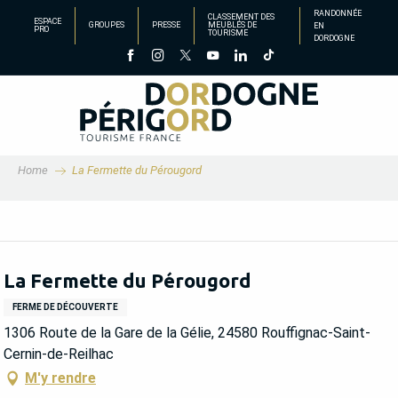
Aller
RANDONNÉE
CLASSEMENT DES
ESPACE
GROUPES
PRESSE
MEUBLÉS DE
EN
au
PRO
TOURISME
DORDOGNE
contenu
principal
Home
La Fermette du Pérougord
La Fermette du Pérougord
FERME DE DÉCOUVERTE
1306 Route de la Gare de la Gélie, 24580 Rouffignac-Saint-
Cernin-de-Reilhac
M'y rendre