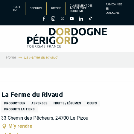
Aller
RANDONNÉE
CLASSEMENT DES
ESPACE
GROUPES
PRESSE
MEUBLÉS DE
EN
au
PRO
TOURISME
DORDOGNE
contenu
principal
Home
La Ferme du Rivaud
La Ferme du Rivaud
PRODUCTEUR
ASPERGES
FRUITS / LÉGUMES
OEUFS
PRODUITS LAITIERS
33 Chemin des Pêcheurs, 24700 Le Pizou
M'y rendre