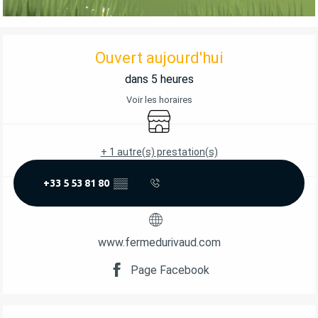
OUVERTURE ET COORDONNÉES
Ouvert aujourd'hui
dans 5 heures
Voir les horaires
Boutique
+ 1 autre(s) prestation(s)
+33 5 53 81 80
▒▒
www.fermedurivaud.com
Page Facebook
DESCRIPTION