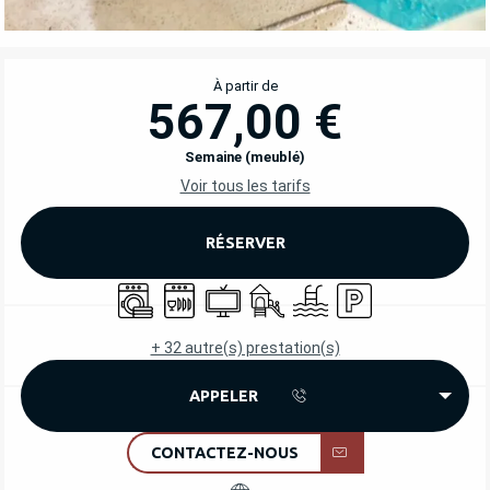
OUVERTURE ET COORDONNÉES
À partir de
567,00 €
Semaine (meublé)
Voir tous les tarifs
RÉSERVER
Lave linge
Lave vaisselle
Télévision
Jeux pour enfants / Espace jeu
Piscine
Parking
+ 32 autre(s) prestation(s)
APPELER
CONTACTEZ-NOUS