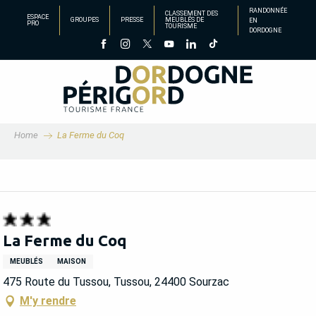
Aller
RANDONNÉE
CLASSEMENT DES
ESPACE
GROUPES
PRESSE
MEUBLÉS DE
EN
au
PRO
TOURISME
DORDOGNE
contenu
principal
Home
La Ferme du Coq
La Ferme du Coq
MEUBLÉS
MAISON
475 Route du Tussou, Tussou, 24400 Sourzac
M'y rendre