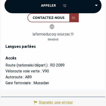
APPELER
CONTACTEZ-NOUS
lafermeducoq-sourzac.fr
Weebnb
Langues parlées
Langues parlées
Accès
Accès
Route (nationale/départ.) : RD 2089
Véloroute voie verte : V90
Autoroute : A89
Gare ferroviaire : Mussidan
Signaler une erreur