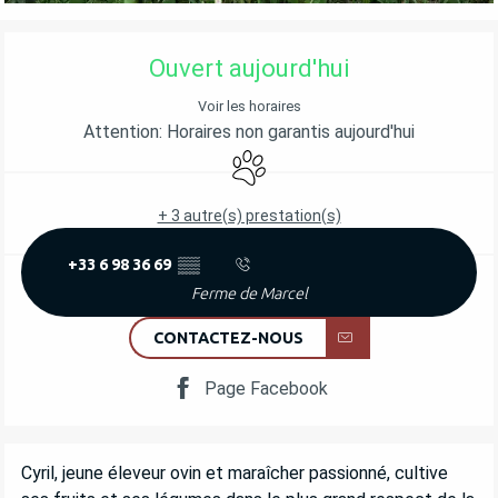
OUVERTURE ET COORDONNÉES
Ouvert aujourd'hui
Voir les horaires
Attention: Horaires non garantis aujourd'hui
Animaux acceptés
+ 3 autre(s) prestation(s)
+33 6 98 36 69
▒▒
Ferme de Marcel
CONTACTEZ-NOUS
Page Facebook
DESCRIPTION
Cyril, jeune éleveur ovin et maraîcher passionné, cultive 