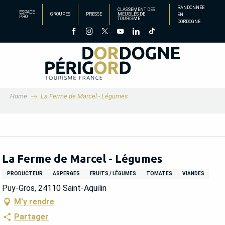
Aller
RANDONNÉE
CLASSEMENT DES
ESPACE
GROUPES
PRESSE
MEUBLÉS DE
EN
au
PRO
TOURISME
DORDOGNE
contenu
principal
Home
La Ferme de Marcel - Légumes
La Ferme de Marcel - Légumes
PRODUCTEUR
ASPERGES
FRUITS / LÉGUMES
TOMATES
VIANDES
Puy-Gros, 24110 Saint-Aquilin
M'y rendre
Partager