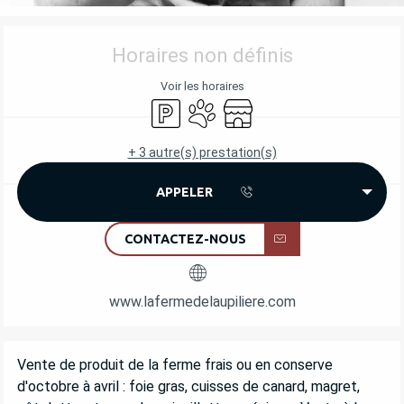
OUVERTURE ET COORDONNÉES
Horaires non définis
Voir les horaires
Parking
Animaux acceptés
Boutique
+ 3 autre(s) prestation(s)
APPELER
CONTACTEZ-NOUS
www.lafermedelaupiliere.com
DESCRIPTION
Vente de produit de la ferme frais ou en conserve 
d'octobre à avril : foie gras, cuisses de canard, magret, 