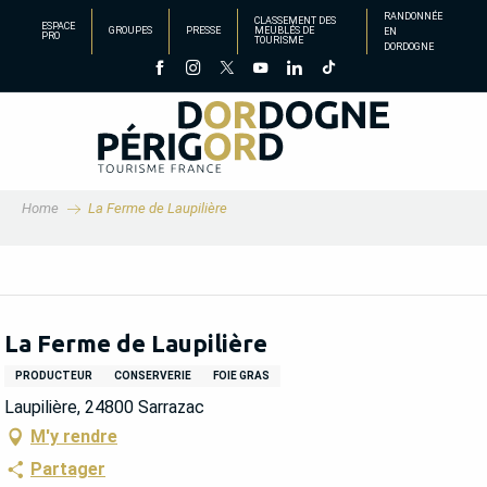
Aller
RANDONNÉE
CLASSEMENT DES
ESPACE
GROUPES
PRESSE
MEUBLÉS DE
EN
au
PRO
TOURISME
DORDOGNE
contenu
principal
Home
La Ferme de Laupilière
La Ferme de Laupilière
PRODUCTEUR
CONSERVERIE
FOIE GRAS
Laupilière, 24800 Sarrazac
M'y rendre
Partager