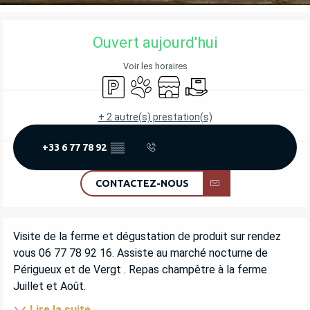
OUVERTURE ET COORDONNÉES
Ouvert aujourd'hui
Voir les horaires
Parking
Animaux acceptés
Boutique
Livraison
+ 2 autre(s) prestation(s)
+33 6 77 78 92
▒▒
CONTACTEZ-NOUS
DESCRIPTION
Visite de la ferme et dégustation de produit sur rendez 
vous 06 77 78 92 16. Assiste au marché nocturne de 
Périgueux et de Vergt . Repas champêtre à la ferme 
Juillet et Août.
Lire la suite