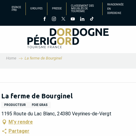
Aller
RANDONNÉE
CLASSEMENT DES
ESPACE
GROUPES
PRESSE
MEUBLÉS DE
EN
au
PRO
TOURISME
DORDOGNE
contenu
principal
Home
La ferme de Bourginel
La ferme de Bourginel
PRODUCTEUR
FOIE GRAS
1195 Route du Lac Blanc, 24380 Veyrines-de-Vergt
M'y rendre
Partager