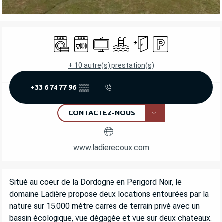
OUVERTURE ET COORDONNÉES
Lave linge
Lave vaisselle
Télévision
Piscine
Entrée indépendante
Parking
+ 10 autre(s) prestation(s)
+33 6 74 77 96
▒▒
CONTACTEZ-NOUS
www.ladierecoux.com
DESCRIPTION
Situé au coeur de la Dordogne en Perigord Noir, le 
domaine Ladière propose deux locations entourées par la 
nature sur 15.000 mètre carrés de terrain privé avec un 
bassin écologique, vue dégagée et vue sur deux chateaux. 