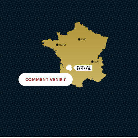
PARIS
RENNES
LYON
DORDOGNE
PÉRIGORD
BIARRITZ
COMMENT VENIR ?