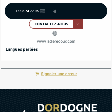
+33 6 74 77 96
▒▒
CONTACTEZ-NOUS
www.ladierecoux.com
Langues parlées
Langues parlées
Signaler une erreur