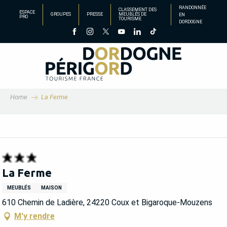
Aller
RANDONNÉE
CLASSEMENT DES
ESPACE
GROUPES
PRESSE
MEUBLÉS DE
EN
au
PRO
TOURISME
DORDOGNE
contenu
principal
Home
La Ferme
La Ferme
MEUBLÉS
MAISON
610 Chemin de Ladière, 24220 Coux et Bigaroque-Mouzens
M'y rendre