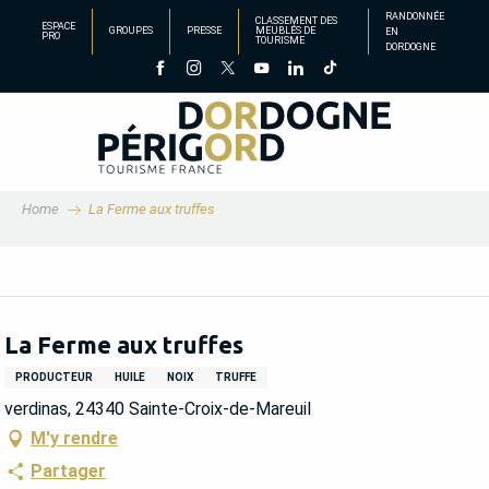
Aller
RANDONNÉE
CLASSEMENT DES
ESPACE
GROUPES
PRESSE
MEUBLÉS DE
EN
au
PRO
TOURISME
DORDOGNE
contenu
principal
Home
La Ferme aux truffes
La Ferme aux truffes
PRODUCTEUR
HUILE
NOIX
TRUFFE
verdinas, 24340 Sainte-Croix-de-Mareuil
M'y rendre
Partager