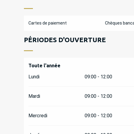
Cartes de paiement
Chèques banca
PÉRIODES D'OUVERTURE
Toute l'année
Toute l'année
Lundi
09:00 - 12:00
Mardi
09:00 - 12:00
Mercredi
09:00 - 12:00