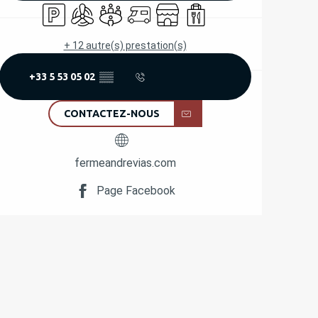
Parking
Air conditionné
Salle de réunion
Accueil camping car
Boutique
Vente à emporter
+ 12 autre(s) prestation(s)
+33 5 53 05 02
▒▒
CONTACTEZ-NOUS
fermeandrevias.com
Page Facebook