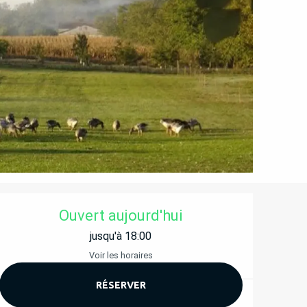
OUVERTURE ET COORD
Ouvert aujourd'hui
jusqu'à 18:00
Voir les horaires
RÉSERVER