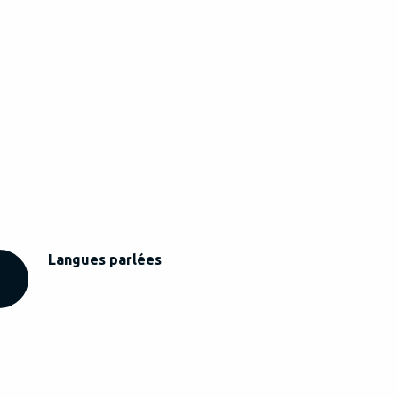
Langues parlées
Langues parlées