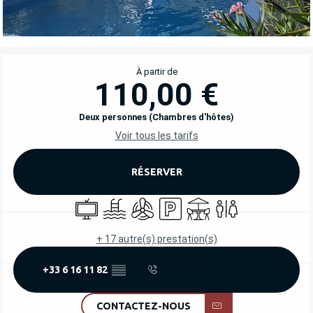
OUVERTURE ET COORDONNÉES
À partir de
110,00 €
Deux personnes (Chambres d'hôtes)
Voir tous les tarifs
RÉSERVER
Télévision
Piscine
Air conditionné
Parking
Terrasse
Toilettes
+ 17 autre(s) prestation(s)
+33 6 16 11 82
▒▒
CONTACTEZ-NOUS