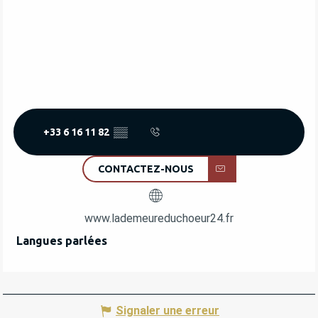
+33 6 16 11 82
▒▒
CONTACTEZ-NOUS
www.lademeureduchoeur24.fr
Langues parlées
Langues parlées
Signaler une erreur