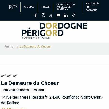
Aller
RANDONNÉE
CLASSEMENT DES
ESPACE
GROUPES
PRESSE
MEUBLÉS DE
EN
au
PRO
TOURISME
DORDOGNE
contenu
principal
Home
La Demeure du Choeur
La Demeure du Choeur
CHAMBRES D'HÔTES
MAISON
14 rue des frères Reisdorff, 24580 Rouffignac-Saint-Cernin-
de-Reilhac