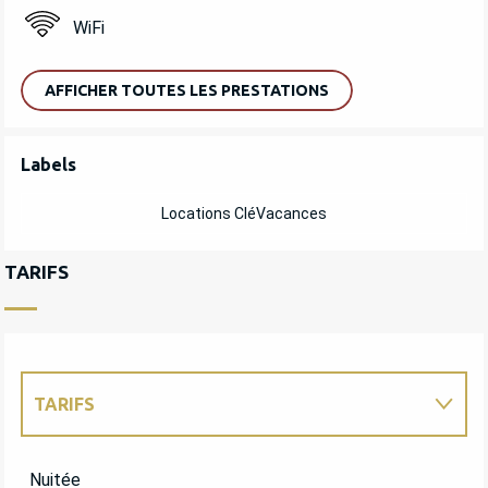
WiFi
AFFICHER TOUTES LES PRESTATIONS
OFFRES DE PRESTATIONS
Labels
Labels
Locations CléVacances
TARIFS
TARIFS
TARIFS 2027
Nuitée