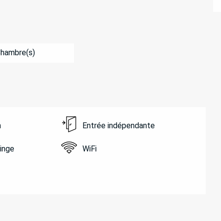
Chambre(s)
n
Entrée indépendante
linge
WiFi