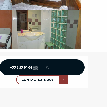
OUVERTURE ET COORD
+33 5 53 91 64
▒▒
CONTACTEZ-NOUS