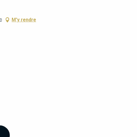
c
M'y rendre