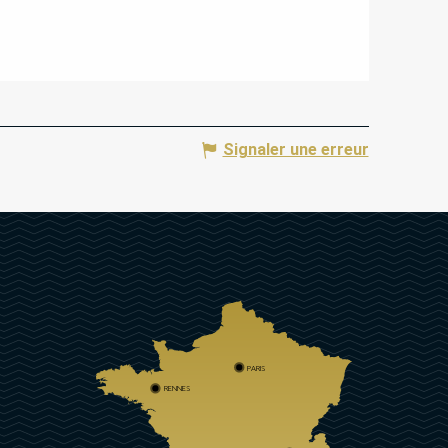
Signaler une erreur
PARIS
RENNES