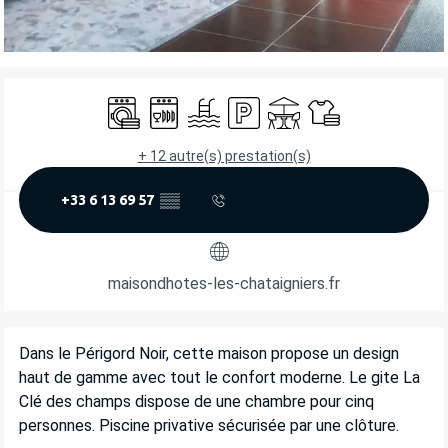
OUVERTURE ET COORDONNÉES
Lave linge
Lave vaisselle
Piscine
Parking
Terrasse
Draps et linge
+ 12 autre(s) prestation(s)
+33 6 13 69 57
▒▒
maisondhotes-les-chataigniers.fr
DESCRIPTION
Dans le Périgord Noir, cette maison propose un design 
haut de gamme avec tout le confort moderne. Le gite La 
Clé des champs dispose de une chambre pour cinq 
personnes. Piscine privative sécurisée par une clôture.