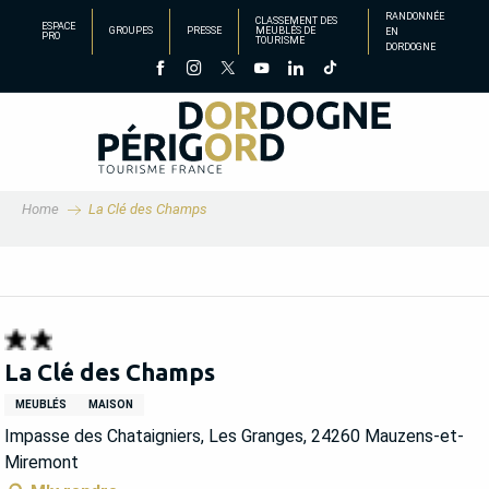
Aller
RANDONNÉE
CLASSEMENT DES
ESPACE
GROUPES
PRESSE
MEUBLÉS DE
EN
au
PRO
TOURISME
DORDOGNE
contenu
principal
Home
La Clé des Champs
La Clé des Champs
MEUBLÉS
MAISON
Impasse des Chataigniers, Les Granges, 24260 Mauzens-et-
Miremont