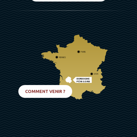
PARIS
RENNES
LYON
DORDOGNE
PÉRIGORD
BIARRITZ
COMMENT VENIR ?