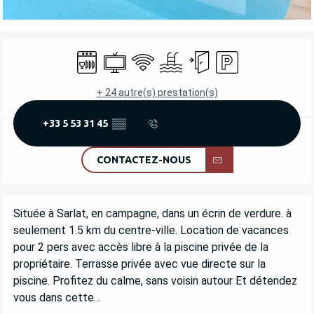
OUVERTURE ET COORDONNÉES
Lave vaisselle
Télévision
WiFi
Piscine
Entrée indépendante
Parking
+ 24 autre(s) prestation(s)
+33 5 53 31 45
▒▒
CONTACTEZ-NOUS
DESCRIPTION
Située à Sarlat, en campagne, dans un écrin de verdure. à 
seulement 1.5 km du centre-ville. Location de vacances 
pour 2 pers avec accès libre à la piscine privée de la 
propriétaire. Terrasse privée avec vue directe sur la 
piscine. Profitez du calme, sans voisin autour Et détendez 
vous dans cette...