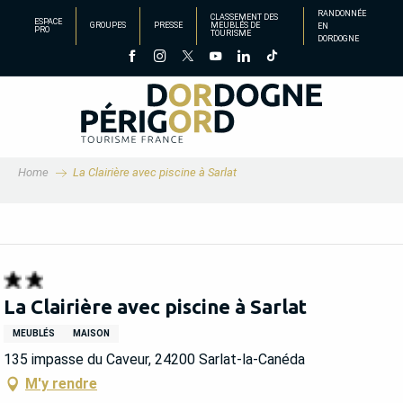
Aller
RANDONNÉE
CLASSEMENT DES
ESPACE
GROUPES
PRESSE
MEUBLÉS DE
EN
au
PRO
TOURISME
DORDOGNE
contenu
principal
Home
La Clairière avec piscine à Sarlat
La Clairière avec piscine à Sarlat
MEUBLÉS
MAISON
135 impasse du Caveur, 24200 Sarlat-la-Canéda
M'y rendre